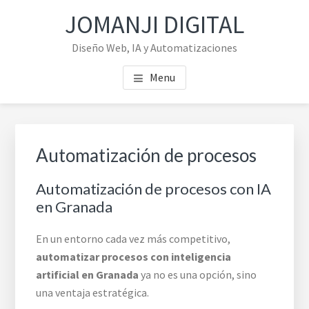
Saltar
Saltar
Skip
JOMANJI DIGITAL
al
al
to
contenido
pie
footer
Diseño Web, IA y Automatizaciones
principal
de
navigation
Menu
página
Automatización de procesos
Automatización de procesos con IA
en Granada
En un entorno cada vez más competitivo,
automatizar procesos con inteligencia
artificial en Granada
ya no es una opción, sino
una ventaja estratégica.